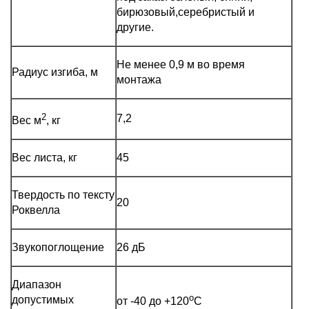
бирюзовый,серебристый и
другие.
Не менее 0,9 м во время
Радиус изгиба, м
монтажа
2
7,2
Вес м
, кг
Вес листа, кг
45
Твердость по тексту
20
Роквелла
Звукопоглощение
26 дБ
Диапазон
о
допустимых
от -40 до +120
С