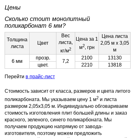
Цены
Сколько стоит монолитный
поликарбонат 6 мм?
Вес
Цена листа
Цена за 1
Толщина
листа,
Цвет
2,05 м х 3,05
2
листа
м
, грн
2
м
кг/м
прозр.
2100
13130
6 мм
7,2
цвет.
2210
13818
Перейти
в прайс-лист
Стоимость зависит от класса, размеров и цвета литого
2
поликарбоната. Мы указываем цену 1 м
и листа
размером 2,05х3,05 м. Индивидуально обговариваем
стоимость изготовления плит большей длины и заказ
красного, зеленого, синего поликарбоната. Мы
получаем продукцию напрямую от завода-
изготовителя, поэтому можем предложить