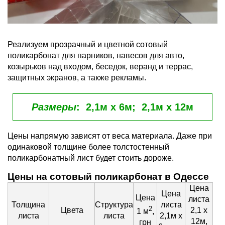
Реализуем прозрачный и цветной сотовый
поликарбонат для парников, навесов для авто,
козырьков над входом, беседок, веранд и террас,
защитных экранов, а также рекламы.
Размеры
:
2,1м х 6м; 2,1м х 12м
Цены напрямую зависят от веса материала. Даже при
одинаковой толщине более толстостенный
поликарбонатный лист будет стоить дороже.
Цены на сотовый поликарбонат в Одессе
Цена
Цена
Цена
листа
Толщина
Структура
листа
2
Цвета
2,1 х
1 м
,
листа
листа
2,1м х
12м,
грн