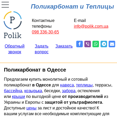
Поликарбонат и Теплицы
Контактные
E-mail
телефоны
info@polik.com.ua
098 336-30-65
Обратный
Задать
Заказать
звонок
вопрос
Поликарбонат в Одессе
Предлагаем купить монолитный и сотовый
поликарбонат
в Одессе
для
навеса
,
теплицы
, террасы,
бассейна
,
козырька
, беседки,
забора
, остекления
или
крыши
по выгодной цене
от производителей
из
Украины и Европы с
защитой от ультрафиолета
.
Доступные
цены
за лист и достойное качество! К
вашим услугам все необходимые комплектующие для