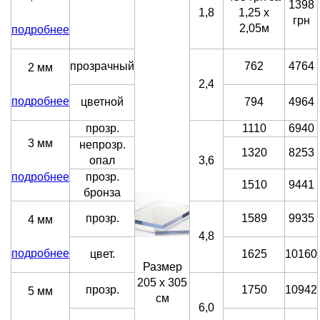
1398
1,8
1,25 х
грн
2,05м
подробнее
прозрачный
762
4764
2 мм
2,4
подробнее
цветной
794
4964
прозр.
1110
6940
3 мм
непрозр.
1320
8253
опал
3,6
подробнее
прозр.
1510
9441
бронза
прозр.
1589
9935
4 мм
4,8
подробнее
цвет.
1625
10160
Размер
205 х 305
прозр.
1750
10942
5 мм
см
6,0