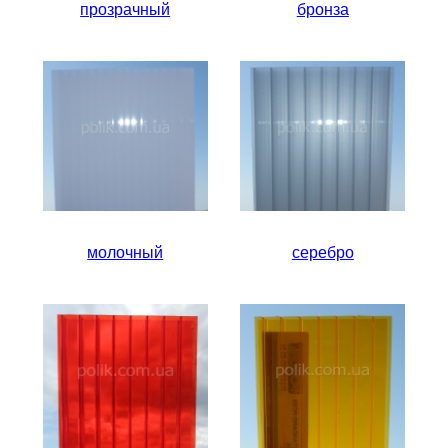
прозрачный
бронза
молочный
серебро