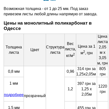
Возможная толщина - от 1 до 25 мм. Под заказ
привезем листы любой длины напрямую от завода.
Цены на монолитный поликарбонат в
Одессе
Цена
листа
Вес
Цена за 1
Толщина
Структура
2,05
листа,
Цвет
2
листа
листа
м х
м
, грн
2
кг/м
3,05
м, грн
314 грн за
805
0,8 мм
0,96
1,25х2,05м
грн
1 мм
397 грн за
1220
1,2
1,25 х
грн
2,05м
подробнее
прозрачный
1,5 мм
455 грн за