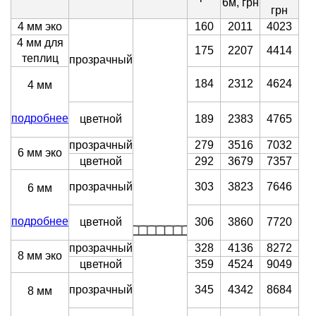
6м, грн
грн
4 мм эко
160
2011
4023
4 мм для
175
2207
4414
теплиц
прозрачный
184
2312
4624
4 мм
подробнее
цветной
189
2383
4765
прозрачный
279
3516
7032
6 мм эко
цветной
292
3679
7357
прозрачный
303
3823
7646
6 мм
подробнее
цветной
306
3860
7720
прозрачный
328
4136
8272
8 мм эко
цветной
359
4524
9049
прозрачный
345
4342
8684
8 мм