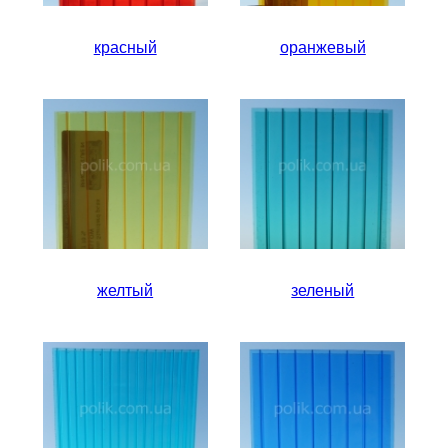
красный
оранжевый
желтый
зеленый