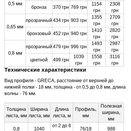
0,5 мм
1154
2308
бронза
370 грн
769 грн
грн
грн
1355
2709
прозрачный
434 грн
903 грн
грн
грн
0,65 мм
1410
2820
бронзовый
452 грн
940 грн
грн
грн
1493
2987
прозрачный
479 грн
996 грн
грн
грн
0,8 мм
1039
1558
3116
цветной
499 грн
грн
грн
грн
Технические характеристики
Вид профиля - GRECA, расстояние от верхней до
нижней полки - 18 мм, толщина - от 0,5 до 0,8 мм, длина
волны - 76 мм.
Полезная
Толщина
Ширина
Длина
Профиль,
ширина,
листа, мм
листа, мм
листа, м
мм
мм
от 2 до 6
0,8
1040
76/18
988