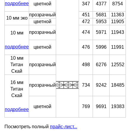
подробнее
цветной
347
4377
8754
прозрачный
451
5681
11363
10 мм эко
цветной
472
5953
11905
прозрачный
474
5971
11943
10 мм
подробнее
цветной
476
5996
11991
10 мм
Титан
прозрачный
498
6276
12552
Скай
16 мм
прозрачный
734
9242
18485
Титан
Скай
цветной
769
9691
19383
подробнее
Посмотреть полный
прайс-лист...