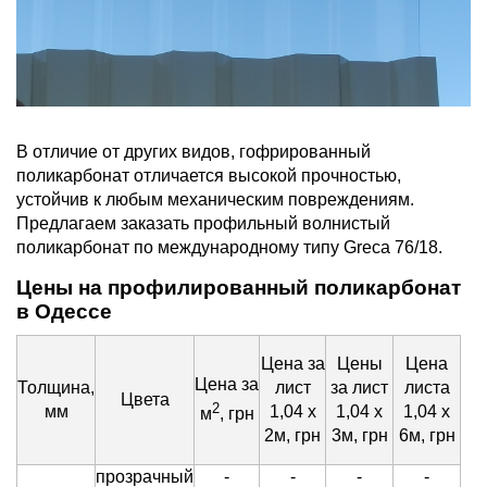
В отличие от других видов, гофрированный
поликарбонат отличается высокой прочностью,
устойчив к любым механическим повреждениям.
Предлагаем заказать профильный волнистый
поликарбонат по международному типу Greca 76/18.
Цены на профилированный поликарбонат
в Одессе
Цена за
Цены
Цена
Цена за
Толщина,
лист
за лист
листа
Цвета
2
мм
1,04 х
1,04 х
1,04 х
м
, грн
2м, грн
3м, грн
6м, грн
прозрачный
-
-
-
-