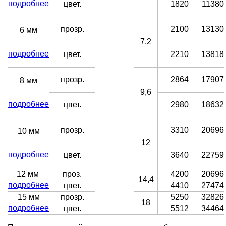
подробнее
цвет.
1820
11380
прозр.
2100
13130
6 мм
7,2
подробнее
цвет.
2210
13818
прозр.
2864
17907
8 мм
9,6
подробнее
цвет.
2980
18632
прозр.
3310
20696
10 мм
12
подробнее
цвет.
3640
22759
12 мм
проз.
4200
20696
14,4
подробнее
цвет.
4410
27474
15 мм
прозр.
5250
32826
18
подробнее
цвет.
5512
34464