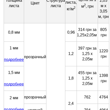
Толщина
Структура
2,05
листа,
Цвет
2
листа
листа
м х
м
, грн
2
кг/м
3,05
м, грн
314 грн за
805
0,8 мм
0,96
1,25х2,05м
грн
1 мм
397 грн за
1220
1,2
1,25 х
грн
прозрачный
2,05м
подробнее
1,5 мм
455 грн за
1398
1,8
1,25 х
грн
2,05м
подробнее
прозрачный
762
4764
2 мм
2,4
подробнее