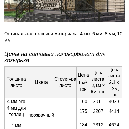
Оптимальная толщина материала: 4 мм, 6 мм, 8 мм, 10
мм
Цены на сотовый поликарбонат для
козырька
Цена
Цена
Цена
листа
Толщина
Структура
листа
2
Цвета
2,1 х
1 м
,
листа
листа
2,1м х
12м,
грн
6м, грн
грн
4 мм эко
160
2011
4023
4 мм для
175
2207
4414
теплиц
прозрачный
184
2312
4624
4 мм