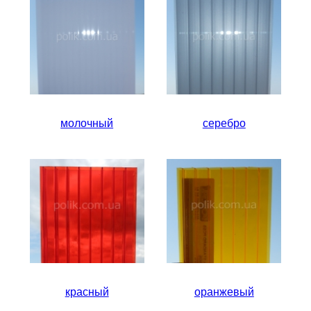
молочный
серебро
красный
оранжевый