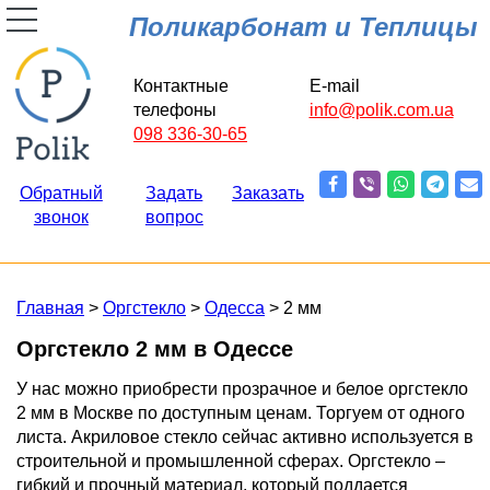
Поликарбонат и Теплицы
Контактные
E-mail
телефоны
info@polik.com.ua
098 336-30-65
Обратный
Задать
Заказать
звонок
вопрос
Главная
>
Оргстекло
>
Одесса
> 2 мм
Оргстекло 2 мм в Одессе
У нас можно приобрести прозрачное и белое оргстекло
2 мм в Москве по доступным ценам. Торгуем от одного
листа. Акриловое стекло сейчас активно используется в
строительной и промышленной сферах. Оргстекло –
гибкий и прочный материал, который поддается