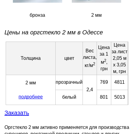
бронза
2 мм
Цены на оргстекло 2 мм в Одессе
Цена
Цена
Вес
за лист
за 1
листа,
Толщина
цвет
2,05 м
2
м
,
2
х 3,05
кг/м
грн
м, грн
прозрачный
769
4811
2 мм
2,4
подробнее
белый
801
5013
Заказать
Оргстекло 2 мм активно применяется для производства
сувениров, рекламной продукции, стендов и других