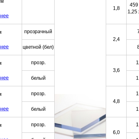
мм
459
1,8
1,25
бнее
прозрачный
м
2,4
бнее
цветной (бел)
прозр.
1
м
3,6
бнее
белый
1
прозр.
1
м
4,8
бнее
белый
1
прозр.
1
м
6,0