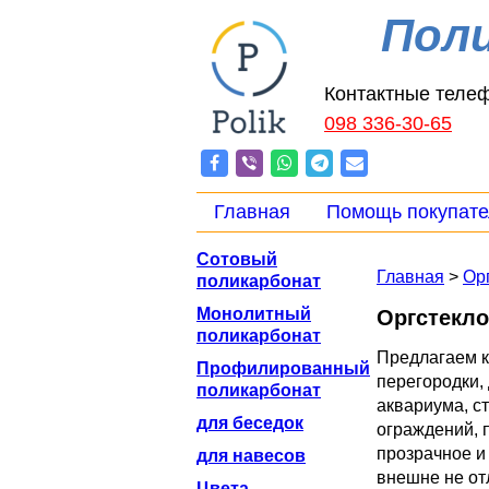
Пол
Контактные теле
098 336-30-65
Главная
Помощь покупат
Сотовый
Главная
>
Ор
поликарбонат
Монолитный
Оргстекло
поликарбонат
Предлагаем к
Профилированный
перегородки,
поликарбонат
аквариума, ст
для беседок
ограждений, 
прозрачное и
для навесов
внешне не отл
Цвета