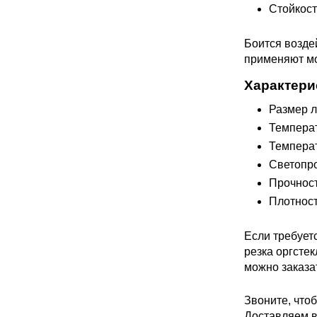
Стойкост
Боится возде
применяют мо
Характери
Размер ли
Температ
Температ
Светопр
Прочност
Плотность
Если требует
резка оргстек
можно заказа
Звоните, чтоб
Доставляем в