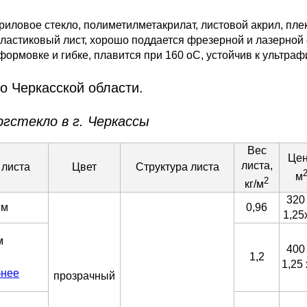
риловое стекло, полиметилметакрилат, листовой акрил, плек
ластиковый лист, хорошо поддается фрезерной и лазерной 
ормовке и гибке, плавится при 160 оС, устойчив к ультраф
о Черкасской области.
ргстекло в г. Черкассы
Вес
Цен
листа,
 листа
Цвет
Структура листа
м
2
кг/м
320
мм
0,96
1,25
м
400
1,2
1,25
бнее
прозрачный