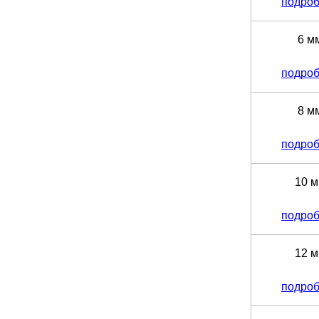
подро
6 м
подро
8 м
подро
10 
подро
12 
подро