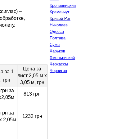
Кропивницкий
сиглас) –
Кременчуг
обработке,
Кривой Рог
иолету.
Николаев
Одесса
Полтава
Сумы
Харьков
Хмельницкий
Черкассы
Цена за
Чернигов
а за 1
лист 2,05 м х
2
, грн
3,05 м, грн
 грн за
813 грн
х2,05м
 грн за
1232 грн
 х 2,05м