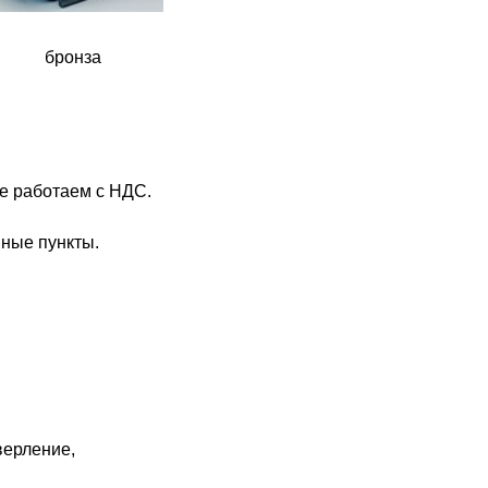
бронза
же работаем с НДС.
нные пункты.
верление,