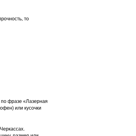
рочность, то
е по фразе «Лазерная
мофен) или кусочки
 Черкассах.
щину, размер или