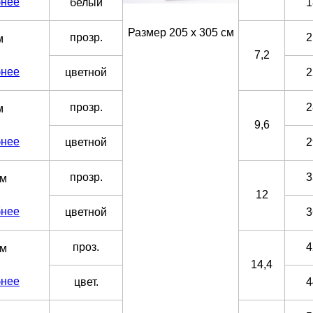
бнее
белый
1
Размер 205 х 305 см
прозр.
2
м
7,2
бнее
цветной
2
прозр.
2
м
9,6
бнее
цветной
2
прозр.
3
мм
12
бнее
цветной
3
проз.
4
мм
14,4
бнее
цвет.
4