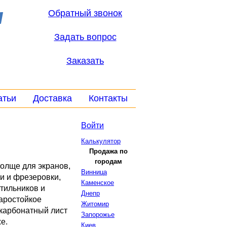
ы
Обратный звонок
Задать вопрос
Заказать
атьи
Доставка
Контакты
Войти
Калькулятор
Продажа по
городам
толще для экранов,
Винница
и и фрезеровки,
Каменское
етильников и
Днепр
даростойкое
Житомир
икарбонатный лист
Запорожье
е.
Киев