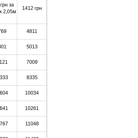
 грн за
1412 грн
 х 2,05м
769
4811
801
5013
121
7009
333
8335
604
10034
641
10261
767
11048