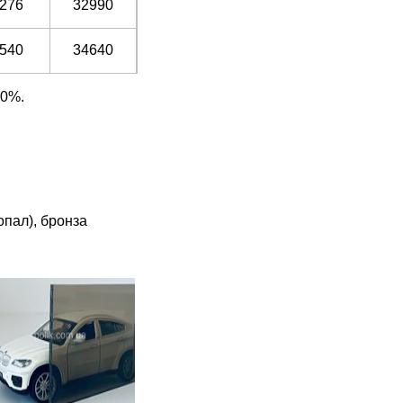
276
32990
540
34640
20%.
опал), бронза