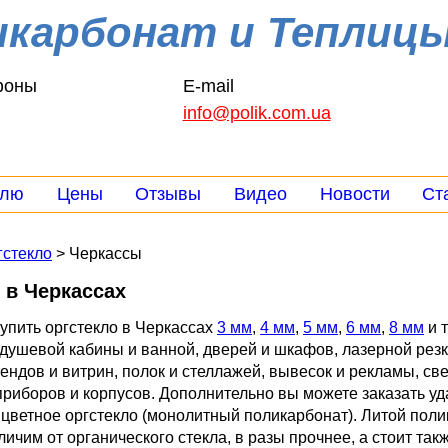
икарбонат и Теплиц
фоны
E-mail
info@polik.com.ua
елю
Цены
Отзывы
Видео
Новости
Ст
гстекло
> Черкассы
 в Черкассах
упить оргстекло в Черкассах
3 мм
,
4 мм
,
5 мм
,
6 мм
,
8 мм
и 
 душевой кабины и ванной, дверей и шкафов, лазерной резк
ендов и витрин, полок и стеллажей, вывесок и рекламы, св
приборов и корпусов. Дополнительно вы можете заказать у
 цветное оргстекло (монолитный поликарбонат). Литой пол
ичим от органического стекла, в разы прочнее, а стоит такж