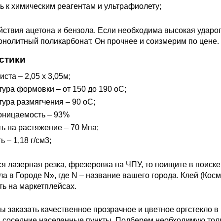
ь к химическим реагентам и ультрафиолету;
йствия ацетона и бензола. Если необходима высокая удароп
нолитный поликарбонат. Он прочнее и соизмерим по цене.
стики
ста – 2,05 х 3,05м;
ура формовки – от 150 до 190 оС;
ура размягчения – 90 оС;
оницаемость – 93%
ь на растяжение – 70 Мпа;
 – 1,18 г/см3;
ся лазерная резка, фрезеровка на ЧПУ, то поищите в поиск
ла в Городе N», где N – название вашего города. Клей (Кос
ть на маркетплейсах.
ы заказать качественное прозрачное и цветное оргстекло в
 соседние населенные пункты. Подберем необходимую тол