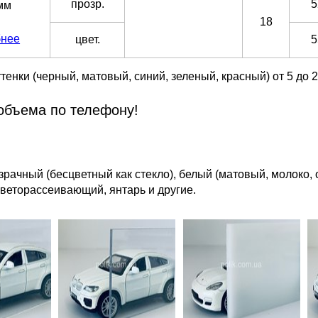
прозр.
5
мм
18
бнее
цвет.
5
тенки (черный, матовый, синий, зеленый, красный) от 5 до 
объема по телефону!
рачный (бесцветный как стекло), белый (матовый, молоко, 
светорассеивающий, янтарь и другие.