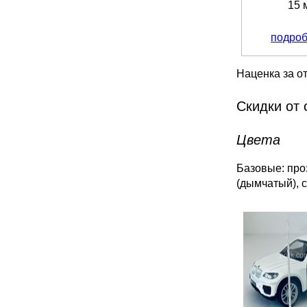
15 
подро
Наценка за от
Скидки от 
Цвета
Базовые: проз
(дымчатый), 