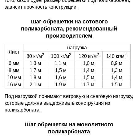
того, какой будет размер обрешетки под поликарбонат,
зависит прочность конструкции.
Шаг обрешетки на сотового
поликарбоната, рекомендованный
производителем
нагрузка
Лист
2
2
2
2
80 кг/м
100 кг/м
120 кг/м
140 кг/м
6 мм
1,3 м
1,1 м
1,0 м
0,9 м
8 мм
1,7 м
1,5 м
1,4 м
1,3 м
10 мм
1,8 м
1,6 м
1,5 м
1,4 м
16 мм
2.1 м
1.9 м
1.7 м
1.5 м
Под нагрузкой понимают ветровую и снеговую нагрузку,
которые должна выдерживать конструкция из
поликарбоната.
Шаг обрешетки на монолитного
поликарбоната