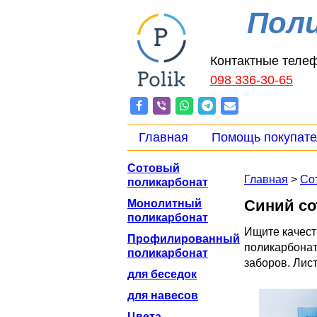
Пол
Контактные теле
098 336-30-65
Главная
Помощь покупат
Сотовый
Главная
>
Со
поликарбонат
Синий со
Монолитный
поликарбонат
Ищите качест
Профилированный
поликарбонат 
поликарбонат
заборов. Лис
для беседок
для навесов
Цвета