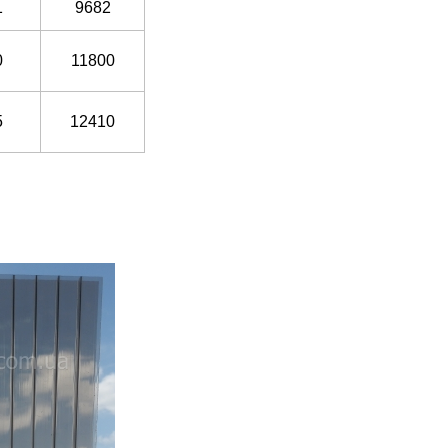
1
9682
0
11800
5
12410