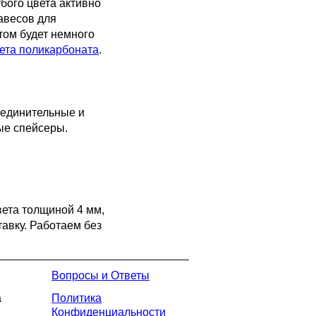
убого цвета активно
авесов для
том будет немного
ета поликарбоната
.
оединительные и
ые спейсеры.
вета толщиной 4 мм,
тавку. Работаем без
Вопросы и Ответы
а
Политика
Конфиденциальности