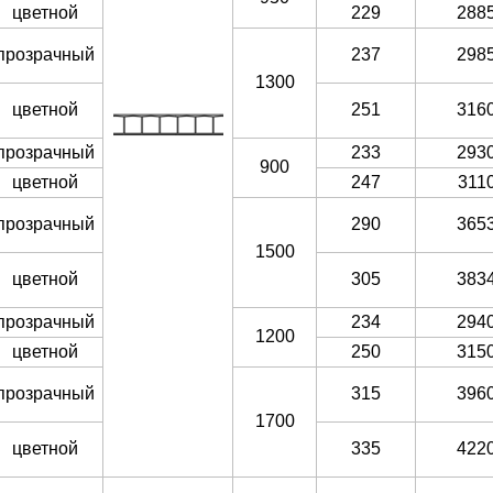
цветной
229
288
прозрачный
237
298
1300
цветной
251
316
прозрачный
233
293
900
цветной
247
311
прозрачный
290
365
1500
цветной
305
383
прозрачный
234
294
1200
цветной
250
315
прозрачный
315
396
1700
цветной
335
422