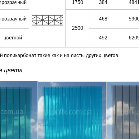
прозрачный
1750
384
484
прозрачный
468
590
2500
цветной
492
620
 поликарбонат такие как и на листы других цветов.
е цвета