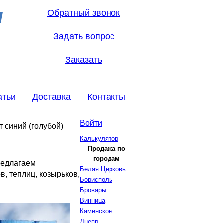
ы
Обратный звонок
Задать вопрос
Заказать
атьи
Доставка
Контакты
Войти
 синий (голубой)
Калькулятор
Продажа по
городам
редлагаем
Белая Церковь
в, теплиц, козырьков,
Борисполь
Бровары
Винница
Каменское
Днепр