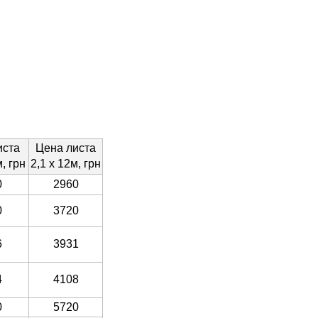
иста
Цена листа
, грн
2,1 х 12м, грн
0
2960
0
3720
6
3931
4
4108
0
5720