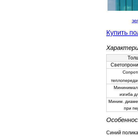
зе
Купить по
Характери
Тол
Светопрони
Сопрот
теплопереда
Мининимал
изгиба д
Миним. диаме
при пе
Особеннос
Синий полика