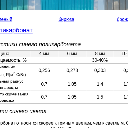
леный
бирюза
брон
ликарбонат
стики синего поликарбоната
щина
4 мм
6 мм
8 мм
10
цаемость, %
30-40%
ивление
0,256
0,278
0,303
0,
2
че, R(м
С/Вт)
ьный радиус
0,7
1,05
1,4
1,
ля арок, м
тр скручивания
0,7
1,05
1,5
1,
ревозке
ти синего цвета
рбонат относится скорее к темным цветам, чем к светлым.