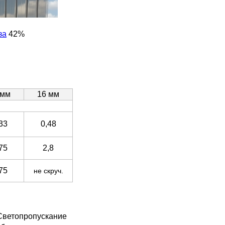
за
42%
 мм
16 мм
33
0,48
75
2,8
75
не скруч.
 Светопропускание