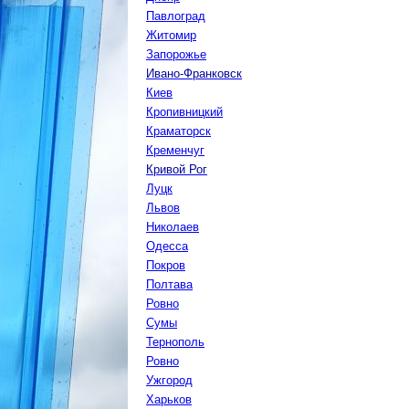
Павлоград
Житомир
Запорожье
Ивано-Франковск
Киев
Кропивницкий
Краматорск
Кременчуг
Кривой Рог
Луцк
Львов
Николаев
Одесса
Покров
Полтава
Ровно
Сумы
Тернополь
Ровно
Ужгород
Харьков