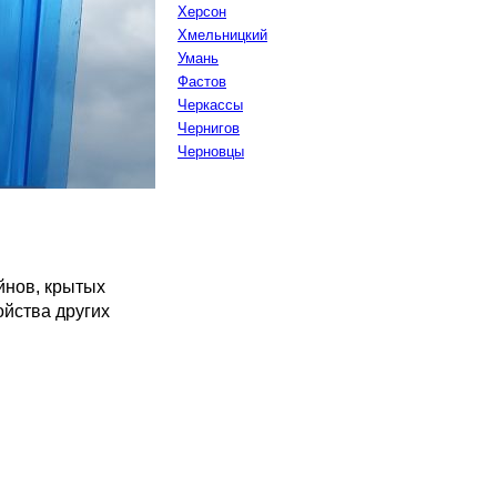
Херсон
Хмельницкий
Умань
Фастов
Черкассы
Чернигов
Черновцы
йнов, крытых
ойства других