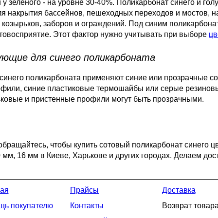
и у зеленого - на уровне 30-40%. Поликарбонат синего и гол
я накрытия бассейнов, пешеходных переходов и мостов, н
 козырьков, заборов и ограждений. Под синим поликарбона
товосприятие. Этот фактор нужно учитывать при выборе
цв
ющие для синего поликарбоната
синего поликарбоната применяют синие или прозрачные с
фили, синие пластиковые термошайбы или серые резинов
ьковые и пристенные профили могут быть прозрачными.
обращайтесь, чтобы купить сотовый поликарбонат синего ц
0 мм, 16 мм в Киеве, Харькове и других городах. Делаем дос
ая
Прайсы
Доставка
щь покупателю
Контакты
Возврат товар