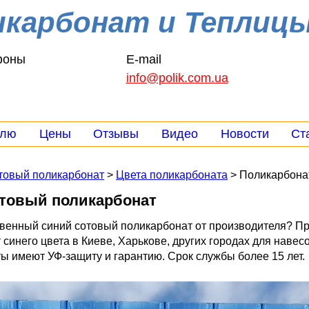
икарбонат и Теплиц
фоны
E-mail
info@polik.com.ua
елю
Цены
Отзывы
Видео
Новости
Ст
товый поликарбонат
>
Цвета поликарбоната
> Поликарбонат
товый поликарбонат
венный синий сотовый поликарбонат от производителя? П
синего цвета в Киеве, Харькове, других городах для навесо
ты имеют УФ-защиту и гарантию. Срок службы более 15 лет.