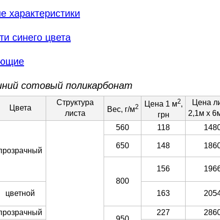
е характеристики
и синего цвета
ующие
иний сотовый поликарбонат
2
Структура
Цена л
Цена 1 м
,
2
Цвета
Вес, г/м
листа
2,1м х 6м
грн
560
118
148
650
148
186
прозрачный
156
196
800
цветной
163
205
прозрачный
227
286
950